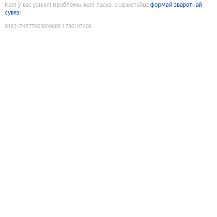
Калі ў вас узніклі праблемы, калі ласка, скарыстайце
формай зваротнай
сувязі
9183174577663809688
:
1786107406