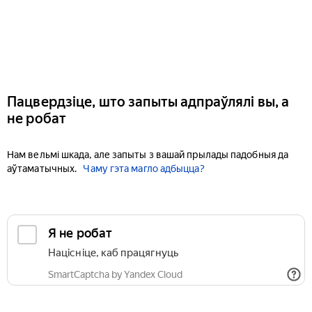
Пацвердзіце, што запыты адпраўлялі вы, а
не робат
Нам вельмі шкада, але запыты з вашай прылады падобныя да
аўтаматычных.
Чаму гэта магло адбыцца?
Я не робат
Націсніце, каб працягнуць
SmartCaptcha by Yandex Cloud