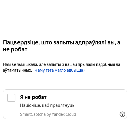
Пацвердзіце, што запыты адпраўлялі вы, а
не робат
Нам вельмі шкада, але запыты з вашай прылады падобныя да
аўтаматычных.
Чаму гэта магло адбыцца?
Я не робат
Націсніце, каб працягнуць
SmartCaptcha by Yandex Cloud