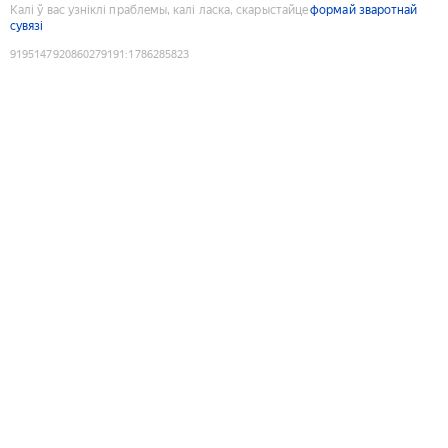
Калі ў вас узніклі праблемы, калі ласка, скарыстайце
формай зваротнай
сувязі
9195147920860279191
:
1786285823