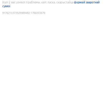
Калі ў вас узніклі праблемы, калі ласка, скарыстайце
формай зваротнай
сувязі
9176213373925989482
:
1786003676