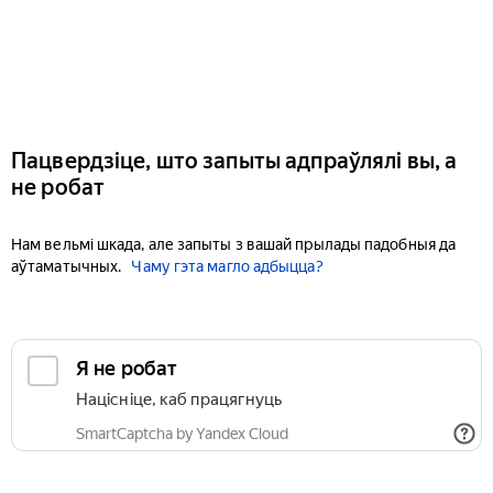
Пацвердзіце, што запыты адпраўлялі вы, а
не робат
Нам вельмі шкада, але запыты з вашай прылады падобныя да
аўтаматычных.
Чаму гэта магло адбыцца?
Я не робат
Націсніце, каб працягнуць
SmartCaptcha by Yandex Cloud