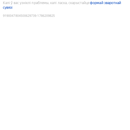
Калі ў вас узніклі праблемы, калі ласка, скарыстайце
формай зваротнай
сувязі
9190047804500629739
:
1786209825