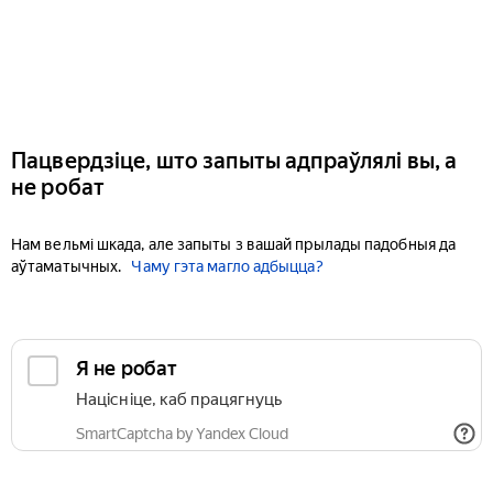
Пацвердзіце, што запыты адпраўлялі вы, а
не робат
Нам вельмі шкада, але запыты з вашай прылады падобныя да
аўтаматычных.
Чаму гэта магло адбыцца?
Я не робат
Націсніце, каб працягнуць
SmartCaptcha by Yandex Cloud