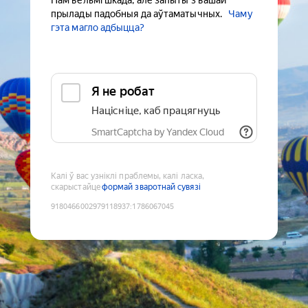
Нам вельмі шкада, але запыты з вашай
прылады падобныя да аўтаматычных.
Чаму
гэта магло адбыцца?
Я не робат
Націсніце, каб працягнуць
SmartCaptcha by Yandex Cloud
Калі ў вас узніклі праблемы, калі ласка,
скарыстайце
формай зваротнай сувязі
9180466002979118937
:
1786067045