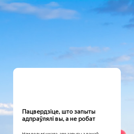
Пацвердзіце, што запыты
адпраўлялі вы, а не робат