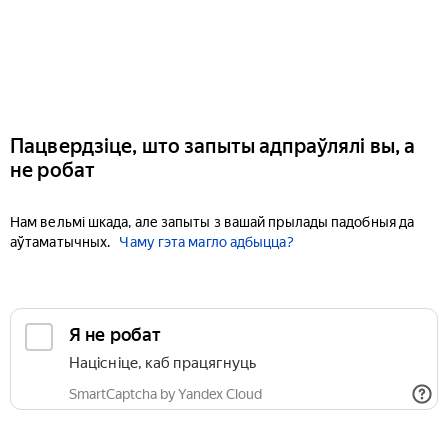
Пацвердзіце, што запыты адпраўлялі вы, а
не робат
Нам вельмі шкада, але запыты з вашай прылады падобныя да
аўтаматычных.
Чаму гэта магло адбыцца?
Я не робат
Націсніце, каб працягнуць
SmartCaptcha by Yandex Cloud