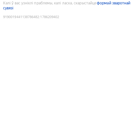
Калі ў вас узніклі праблемы, калі ласка, скарыстайце
формай зваротнай
сувязі
9190019441138786482
:
1786209402