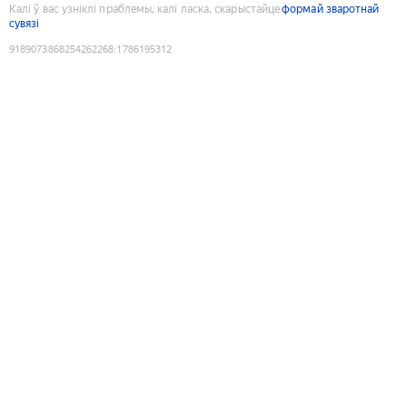
Калі ў вас узніклі праблемы, калі ласка, скарыстайце
формай зваротнай
сувязі
9189073868254262268
:
1786195312