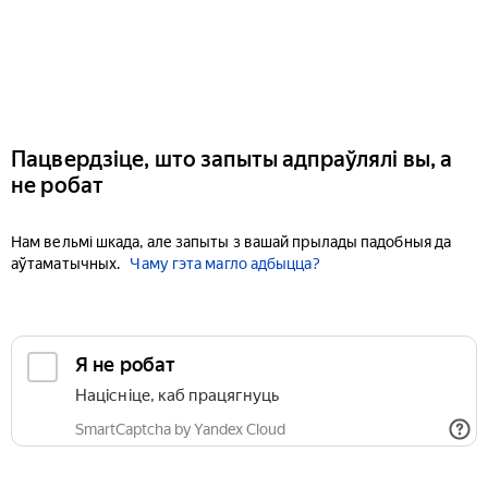
Пацвердзіце, што запыты адпраўлялі вы, а
не робат
Нам вельмі шкада, але запыты з вашай прылады падобныя да
аўтаматычных.
Чаму гэта магло адбыцца?
Я не робат
Націсніце, каб працягнуць
SmartCaptcha by Yandex Cloud