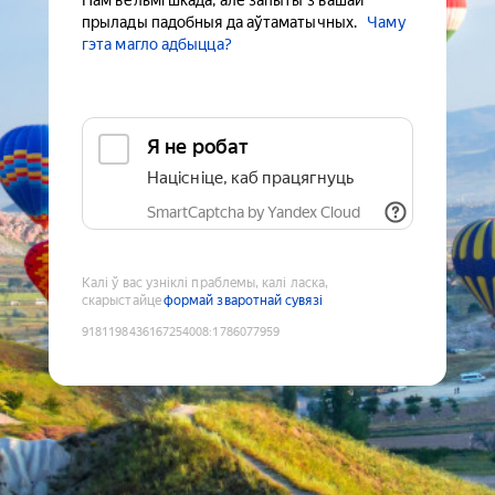
Нам вельмі шкада, але запыты з вашай
прылады падобныя да аўтаматычных.
Чаму
гэта магло адбыцца?
Я не робат
Націсніце, каб працягнуць
SmartCaptcha by Yandex Cloud
Калі ў вас узніклі праблемы, калі ласка,
скарыстайце
формай зваротнай сувязі
9181198436167254008
:
1786077959