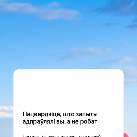
Пацвердзіце, што запыты
адпраўлялі вы, а не робат