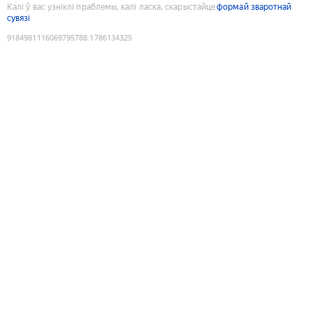
Калі ў вас узніклі праблемы, калі ласка, скарыстайце
формай зваротнай
сувязі
9184981116069795788
:
1786134325