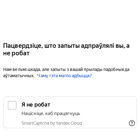
Пацвердзіце, што запыты адпраўлялі вы, а
не робат
Нам вельмі шкада, але запыты з вашай прылады падобныя да
аўтаматычных.
Чаму гэта магло адбыцца?
Я не робат
Націсніце, каб працягнуць
SmartCaptcha by Yandex Cloud