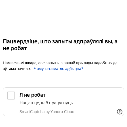
Пацвердзіце, што запыты адпраўлялі вы, а
не робат
Нам вельмі шкада, але запыты з вашай прылады падобныя да
аўтаматычных.
Чаму гэта магло адбыцца?
Я не робат
Націсніце, каб працягнуць
SmartCaptcha by Yandex Cloud