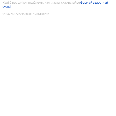
Калі ў вас узніклі праблемы, калі ласка, скарыстайце
формай зваротнай
сувязі
9184776877221538989
:
1786131282