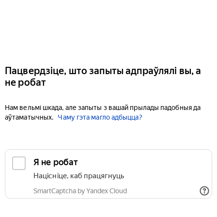
Пацвердзіце, што запыты адпраўлялі вы, а
не робат
Нам вельмі шкада, але запыты з вашай прылады падобныя да
аўтаматычных.
Чаму гэта магло адбыцца?
Я не робат
Націсніце, каб працягнуць
SmartCaptcha by Yandex Cloud