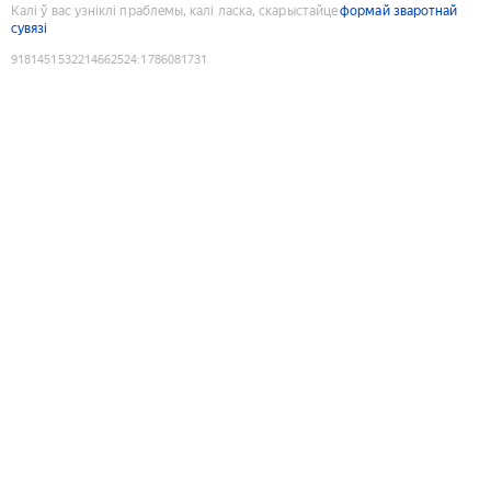
Калі ў вас узніклі праблемы, калі ласка, скарыстайце
формай зваротнай
сувязі
9181451532214662524
:
1786081731