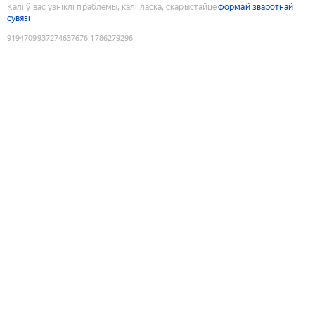
Калі ў вас узніклі праблемы, калі ласка, скарыстайце
формай зваротнай
сувязі
9194709937274637676
:
1786279296