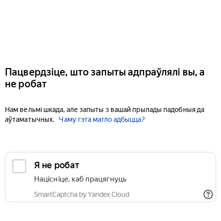
Пацвердзіце, што запыты адпраўлялі вы, а
не робат
Нам вельмі шкада, але запыты з вашай прылады падобныя да
аўтаматычных.
Чаму гэта магло адбыцца?
Я не робат
Націсніце, каб працягнуць
SmartCaptcha by Yandex Cloud