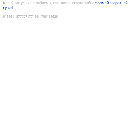
Калі ў вас узніклі праблемы, калі ласка, скарыстайце
формай зваротнай
сувязі
9186611877707177456
:
1786158626