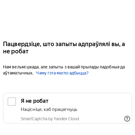
Пацвердзіце, што запыты адпраўлялі вы, а
не робат
Нам вельмі шкада, але запыты з вашай прылады падобныя да
аўтаматычных.
Чаму гэта магло адбыцца?
Я не робат
Націсніце, каб працягнуць
SmartCaptcha by Yandex Cloud