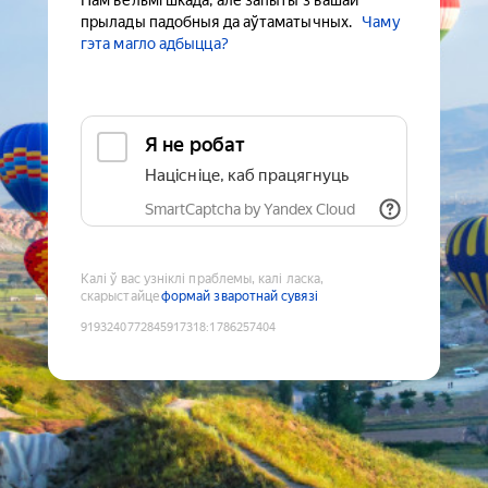
Нам вельмі шкада, але запыты з вашай
прылады падобныя да аўтаматычных.
Чаму
гэта магло адбыцца?
Я не робат
Націсніце, каб працягнуць
SmartCaptcha by Yandex Cloud
Калі ў вас узніклі праблемы, калі ласка,
скарыстайце
формай зваротнай сувязі
9193240772845917318
:
1786257404