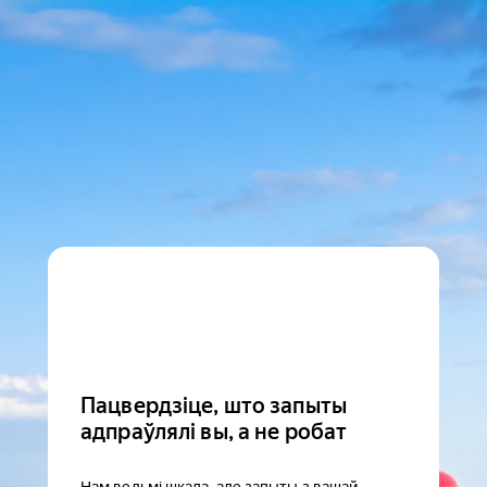
Пацвердзіце, што запыты
адпраўлялі вы, а не робат