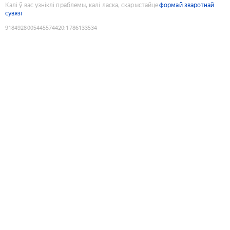
Калі ў вас узніклі праблемы, калі ласка, скарыстайце
формай зваротнай
сувязі
9184928005445574420
:
1786133534