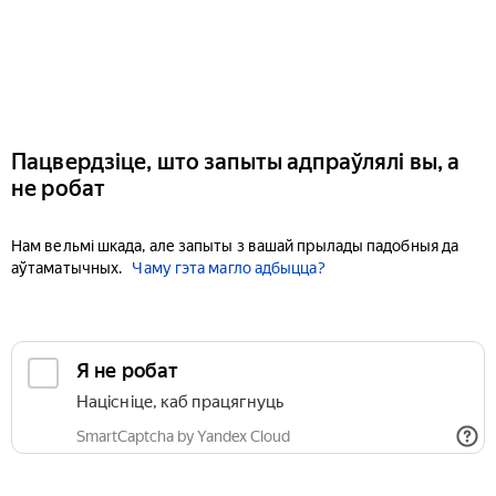
Пацвердзіце, што запыты адпраўлялі вы, а
не робат
Нам вельмі шкада, але запыты з вашай прылады падобныя да
аўтаматычных.
Чаму гэта магло адбыцца?
Я не робат
Націсніце, каб працягнуць
SmartCaptcha by Yandex Cloud