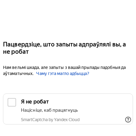
Пацвердзіце, што запыты адпраўлялі вы, а
не робат
Нам вельмі шкада, але запыты з вашай прылады падобныя да
аўтаматычных.
Чаму гэта магло адбыцца?
Я не робат
Націсніце, каб працягнуць
SmartCaptcha by Yandex Cloud