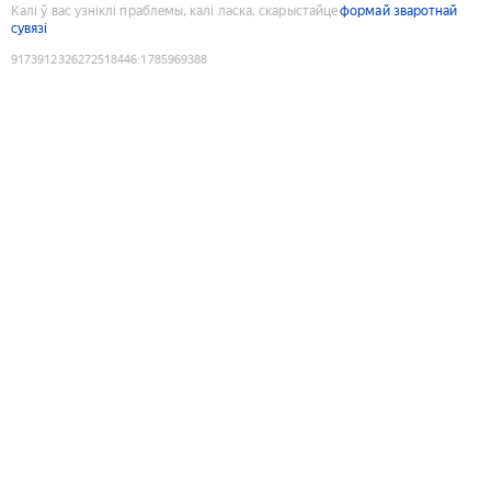
Калі ў вас узніклі праблемы, калі ласка, скарыстайце
формай зваротнай
сувязі
9173912326272518446
:
1785969388