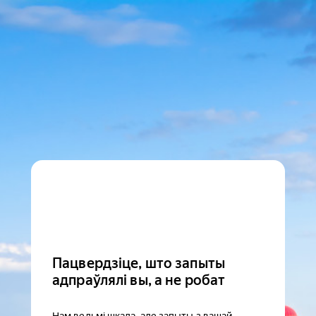
Пацвердзіце, што запыты
адпраўлялі вы, а не робат