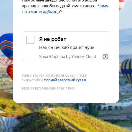
Нам вельмі шкада, але запыты з вашай
прылады падобныя да аўтаматычных.
Чаму
гэта магло адбыцца?
Я не робат
Націсніце, каб працягнуць
SmartCaptcha by Yandex Cloud
Калі ў вас узніклі праблемы, калі ласка,
скарыстайце
формай зваротнай сувязі
9183479187346965886
:
1786111945