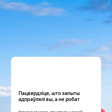
Пацвердзіце, што запыты
адпраўлялі вы, а не робат