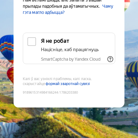
Нам вельмі шкада, але запыты з вашай
прылады падобныя да аўтаматычных.
Чаму
гэта магло адбыцца?
Я не робат
Націсніце, каб працягнуць
SmartCaptcha by Yandex Cloud
Калі ў вас узніклі праблемы, калі ласка,
скарыстайце
формай зваротнай сувязі
9189615314984166244
:
1786203380