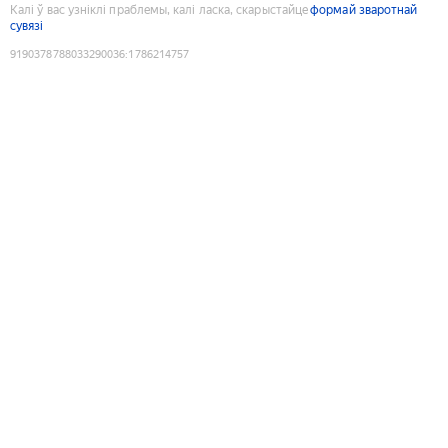
Калі ў вас узніклі праблемы, калі ласка, скарыстайце
формай зваротнай
сувязі
9190378788033290036
:
1786214757