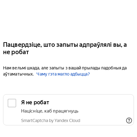
Пацвердзіце, што запыты адпраўлялі вы, а
не робат
Нам вельмі шкада, але запыты з вашай прылады падобныя да
аўтаматычных.
Чаму гэта магло адбыцца?
Я не робат
Націсніце, каб працягнуць
SmartCaptcha by Yandex Cloud