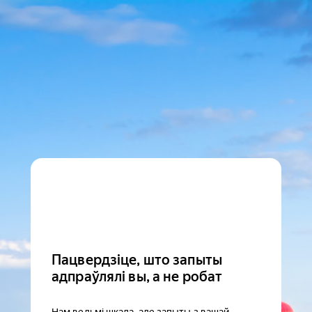
Пацвердзіце, што запыты
адпраўлялі вы, а не робат