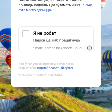
Нам вельмі шкада, але запыты з вашай
прылады падобныя да аўтаматычных.
Чаму
гэта магло адбыцца?
Я не робат
Націсніце, каб працягнуць
SmartCaptcha by Yandex Cloud
Калі ў вас узніклі праблемы, калі ласка,
скарыстайце
формай зваротнай сувязі
9174520377677510320
:
1785978448