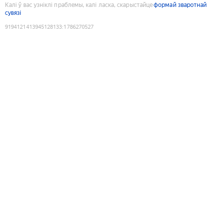
Калі ў вас узніклі праблемы, калі ласка, скарыстайце
формай зваротнай
сувязі
9194121413945128133
:
1786270527