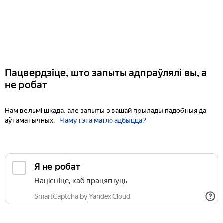
Пацвердзіце, што запыты адпраўлялі вы, а
не робат
Нам вельмі шкада, але запыты з вашай прылады падобныя да
аўтаматычных.
Чаму гэта магло адбыцца?
Я не робат
Націсніце, каб працягнуць
SmartCaptcha by Yandex Cloud