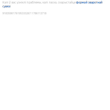
Калі ў вас узніклі праблемы, калі ласка, скарыстайце
формай зваротнай
сувязі
9183598176195333267
:
1786113718