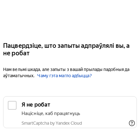
Пацвердзіце, што запыты адпраўлялі вы, а
не робат
Нам вельмі шкада, але запыты з вашай прылады падобныя да
аўтаматычных.
Чаму гэта магло адбыцца?
Я не робат
Націсніце, каб працягнуць
SmartCaptcha by Yandex Cloud