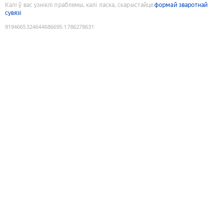
Калі ў вас узніклі праблемы, калі ласка, скарыстайце
формай зваротнай
сувязі
9194665324644686695
:
1786278631