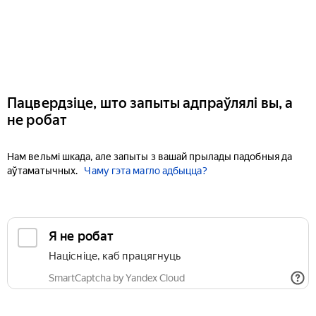
Пацвердзіце, што запыты адпраўлялі вы, а
не робат
Нам вельмі шкада, але запыты з вашай прылады падобныя да
аўтаматычных.
Чаму гэта магло адбыцца?
Я не робат
Націсніце, каб працягнуць
SmartCaptcha by Yandex Cloud