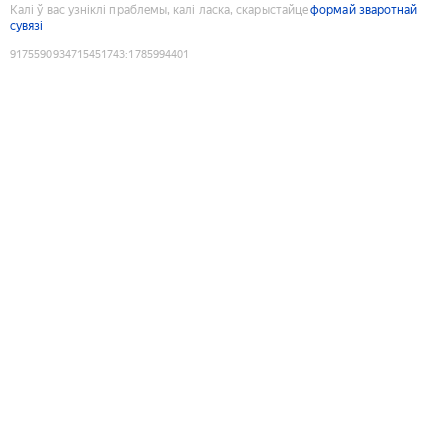
Калі ў вас узніклі праблемы, калі ласка, скарыстайце
формай зваротнай
сувязі
9175590934715451743
:
1785994401