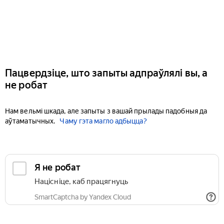
Пацвердзіце, што запыты адпраўлялі вы, а
не робат
Нам вельмі шкада, але запыты з вашай прылады падобныя да
аўтаматычных.
Чаму гэта магло адбыцца?
Я не робат
Націсніце, каб працягнуць
SmartCaptcha by Yandex Cloud