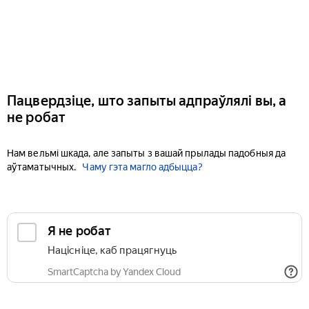
Пацвердзіце, што запыты адпраўлялі вы, а
не робат
Нам вельмі шкада, але запыты з вашай прылады падобныя да
аўтаматычных.
Чаму гэта магло адбыцца?
Я не робат
Націсніце, каб працягнуць
SmartCaptcha by Yandex Cloud