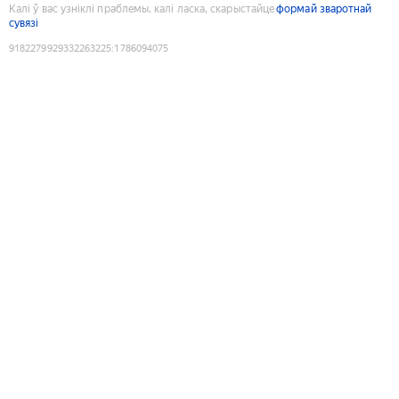
Калі ў вас узніклі праблемы, калі ласка, скарыстайце
формай зваротнай
сувязі
9182279929332263225
:
1786094075