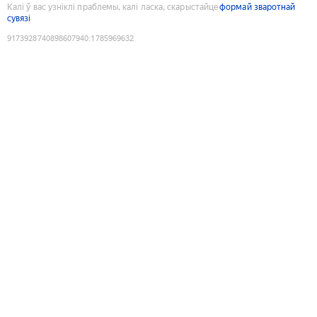
Калі ў вас узніклі праблемы, калі ласка, скарыстайце
формай зваротнай
сувязі
9173928740898607940
:
1785969632