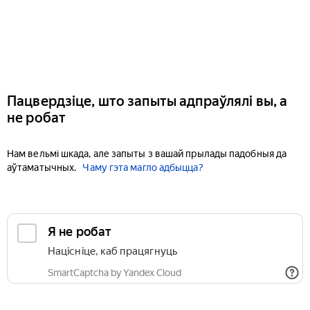
Пацвердзіце, што запыты адпраўлялі вы, а
не робат
Нам вельмі шкада, але запыты з вашай прылады падобныя да
аўтаматычных.
Чаму гэта магло адбыцца?
Я не робат
Націсніце, каб працягнуць
SmartCaptcha by Yandex Cloud