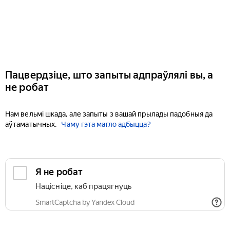
Пацвердзіце, што запыты адпраўлялі вы, а
не робат
Нам вельмі шкада, але запыты з вашай прылады падобныя да
аўтаматычных.
Чаму гэта магло адбыцца?
Я не робат
Націсніце, каб працягнуць
SmartCaptcha by Yandex Cloud