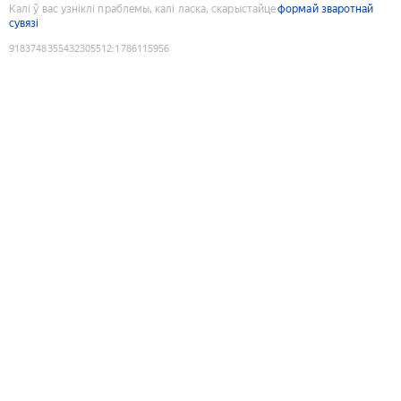
Калі ў вас узніклі праблемы, калі ласка, скарыстайце
формай зваротнай
сувязі
9183748355432305512
:
1786115956