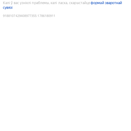
Калі ў вас узніклі праблемы, калі ласка, скарыстайце
формай зваротнай
сувязі
9188107429408977355
:
1786180911