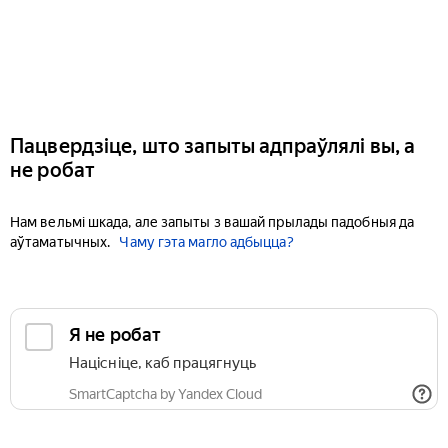
Пацвердзіце, што запыты адпраўлялі вы, а
не робат
Нам вельмі шкада, але запыты з вашай прылады падобныя да
аўтаматычных.
Чаму гэта магло адбыцца?
Я не робат
Націсніце, каб працягнуць
SmartCaptcha by Yandex Cloud