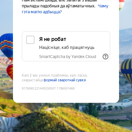
Нам вельмі шкада, але запыты з вашай
прылады падобныя да аўтаматычных.
Чаму
гэта магло адбыцца?
Я не робат
Націсніце, каб працягнуць
SmartCaptcha by Yandex Cloud
Калі ў вас узніклі праблемы, калі ласка,
скарыстайце
формай зваротнай сувязі
9176065221445030507
:
1786001468