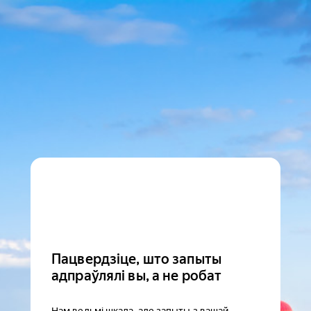
Пацвердзіце, што запыты
адпраўлялі вы, а не робат