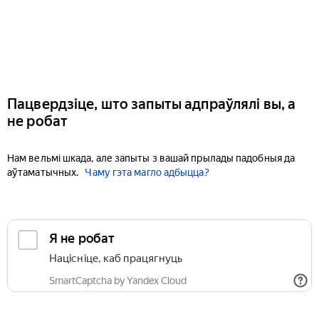
Пацвердзіце, што запыты адпраўлялі вы, а
не робат
Нам вельмі шкада, але запыты з вашай прылады падобныя да
аўтаматычных.
Чаму гэта магло адбыцца?
Я не робат
Націсніце, каб працягнуць
SmartCaptcha by Yandex Cloud