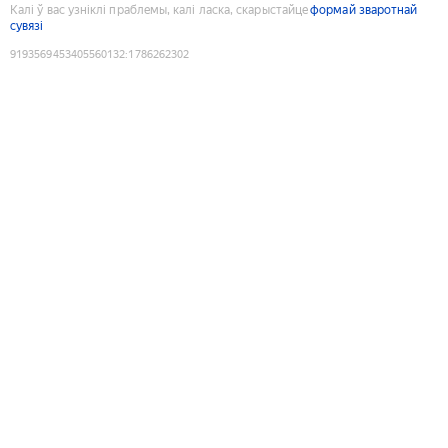
Калі ў вас узніклі праблемы, калі ласка, скарыстайце
формай зваротнай
сувязі
9193569453405560132
:
1786262302