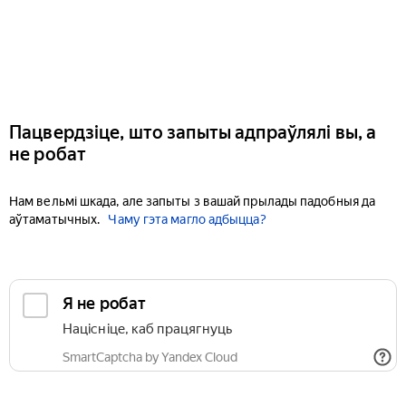
Пацвердзіце, што запыты адпраўлялі вы, а
не робат
Нам вельмі шкада, але запыты з вашай прылады падобныя да
аўтаматычных.
Чаму гэта магло адбыцца?
Я не робат
Націсніце, каб працягнуць
SmartCaptcha by Yandex Cloud