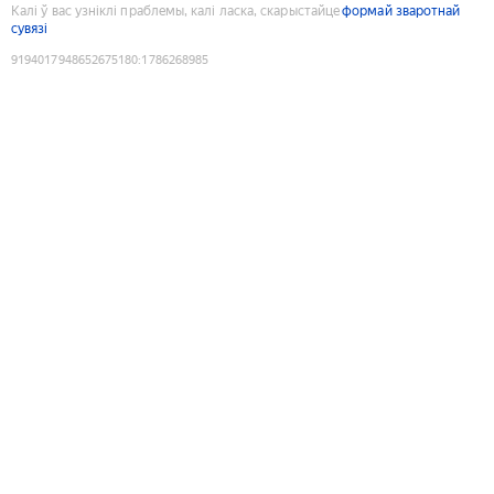
Калі ў вас узніклі праблемы, калі ласка, скарыстайце
формай зваротнай
сувязі
9194017948652675180
:
1786268985