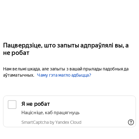
Пацвердзіце, што запыты адпраўлялі вы, а
не робат
Нам вельмі шкада, але запыты з вашай прылады падобныя да
аўтаматычных.
Чаму гэта магло адбыцца?
Я не робат
Націсніце, каб працягнуць
SmartCaptcha by Yandex Cloud