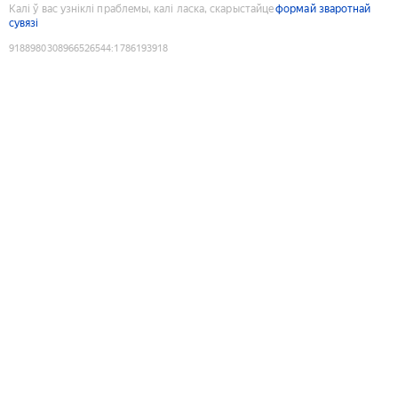
Калі ў вас узніклі праблемы, калі ласка, скарыстайце
формай зваротнай
сувязі
9188980308966526544
:
1786193918