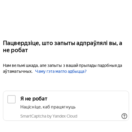
Пацвердзіце, што запыты адпраўлялі вы, а
не робат
Нам вельмі шкада, але запыты з вашай прылады падобныя да
аўтаматычных.
Чаму гэта магло адбыцца?
Я не робат
Націсніце, каб працягнуць
SmartCaptcha by Yandex Cloud