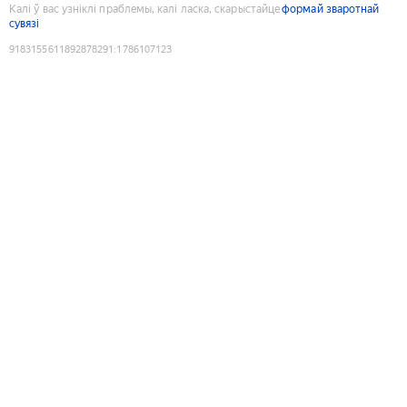
Калі ў вас узніклі праблемы, калі ласка, скарыстайце
формай зваротнай
сувязі
9183155611892878291
:
1786107123