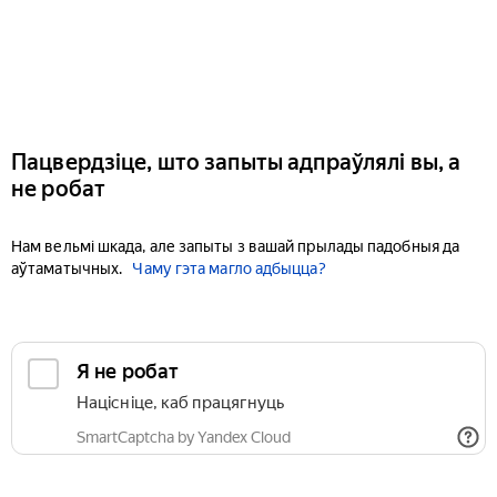
Пацвердзіце, што запыты адпраўлялі вы, а
не робат
Нам вельмі шкада, але запыты з вашай прылады падобныя да
аўтаматычных.
Чаму гэта магло адбыцца?
Я не робат
Націсніце, каб працягнуць
SmartCaptcha by Yandex Cloud