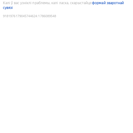
Калі ў вас узніклі праблемы, калі ласка, скарыстайце
формай зваротнай
сувязі
9181976179045744624
:
1786089548