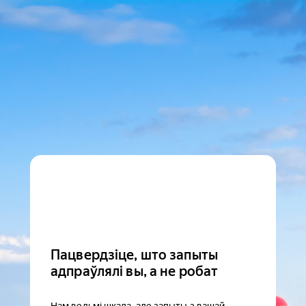
Пацвердзіце, што запыты
адпраўлялі вы, а не робат