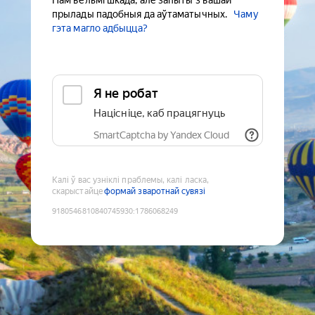
Нам вельмі шкада, але запыты з вашай
прылады падобныя да аўтаматычных.
Чаму
гэта магло адбыцца?
Я не робат
Націсніце, каб працягнуць
SmartCaptcha by Yandex Cloud
Калі ў вас узніклі праблемы, калі ласка,
скарыстайце
формай зваротнай сувязі
9180546810840745930
:
1786068249