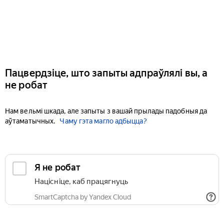
Пацвердзіце, што запыты адпраўлялі вы, а
не робат
Нам вельмі шкада, але запыты з вашай прылады падобныя да
аўтаматычных.
Чаму гэта магло адбыцца?
Я не робат
Націсніце, каб працягнуць
SmartCaptcha by Yandex Cloud