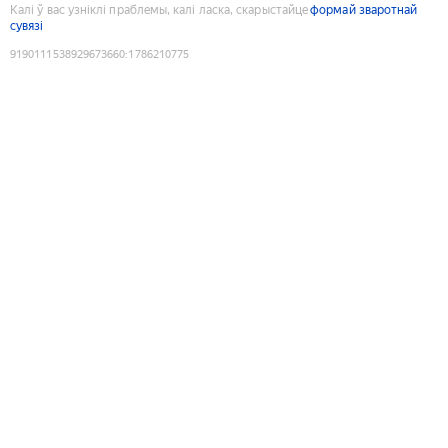
Калі ў вас узніклі праблемы, калі ласка, скарыстайце
формай зваротнай
сувязі
9190111538929673660
:
1786210775