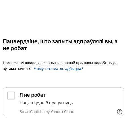
Пацвердзіце, што запыты адпраўлялі вы, а
не робат
Нам вельмі шкада, але запыты з вашай прылады падобныя да
аўтаматычных.
Чаму гэта магло адбыцца?
Я не робат
Націсніце, каб працягнуць
SmartCaptcha by Yandex Cloud