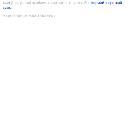
Калі ў вас узніклі праблемы, калі ласка, скарыстайце
формай зваротнай
сувязі
9198513538503493868
:
1786335974