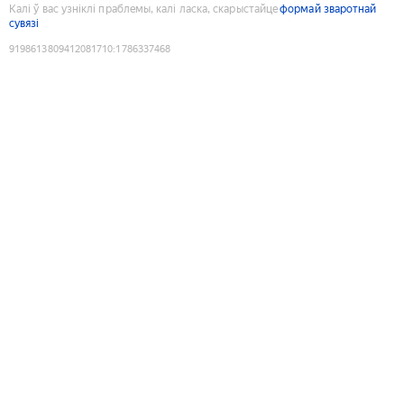
Калі ў вас узніклі праблемы, калі ласка, скарыстайце
формай зваротнай
сувязі
9198613809412081710
:
1786337468