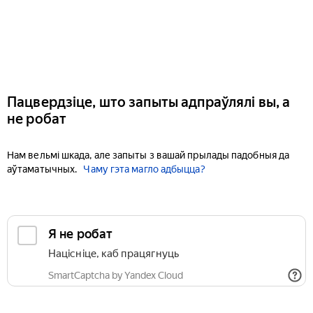
Пацвердзіце, што запыты адпраўлялі вы, а
не робат
Нам вельмі шкада, але запыты з вашай прылады падобныя да
аўтаматычных.
Чаму гэта магло адбыцца?
Я не робат
Націсніце, каб працягнуць
SmartCaptcha by Yandex Cloud