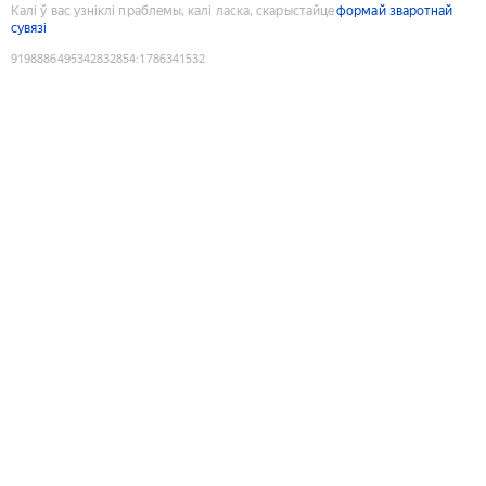
Калі ў вас узніклі праблемы, калі ласка, скарыстайце
формай зваротнай
сувязі
9198886495342832854
:
1786341532