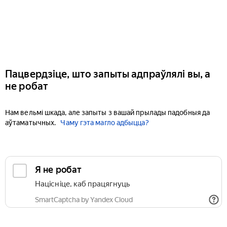
Пацвердзіце, што запыты адпраўлялі вы, а
не робат
Нам вельмі шкада, але запыты з вашай прылады падобныя да
аўтаматычных.
Чаму гэта магло адбыцца?
Я не робат
Націсніце, каб працягнуць
SmartCaptcha by Yandex Cloud