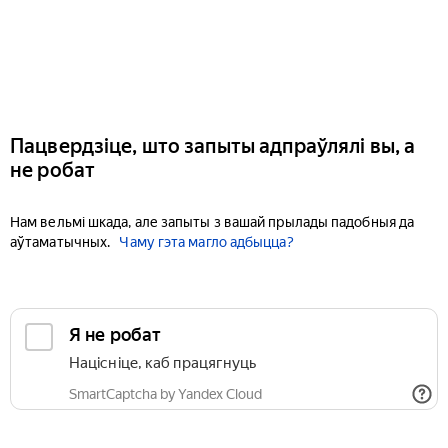
Пацвердзіце, што запыты адпраўлялі вы, а
не робат
Нам вельмі шкада, але запыты з вашай прылады падобныя да
аўтаматычных.
Чаму гэта магло адбыцца?
Я не робат
Націсніце, каб працягнуць
SmartCaptcha by Yandex Cloud