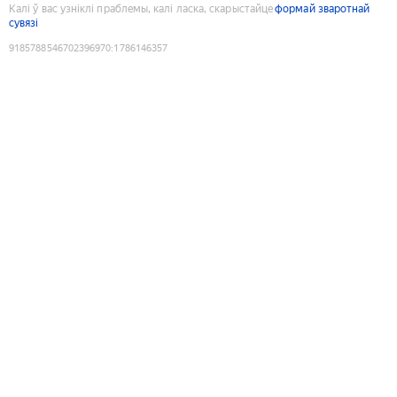
Калі ў вас узніклі праблемы, калі ласка, скарыстайце
формай зваротнай
сувязі
9185788546702396970
:
1786146357