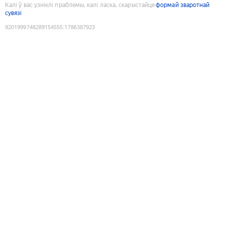
Калі ў вас узніклі праблемы, калі ласка, скарыстайце
формай зваротнай
сувязі
9201999748289154555
:
1786387923