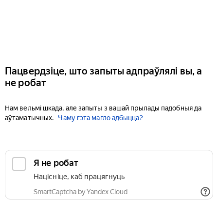
Пацвердзіце, што запыты адпраўлялі вы, а
не робат
Нам вельмі шкада, але запыты з вашай прылады падобныя да
аўтаматычных.
Чаму гэта магло адбыцца?
Я не робат
Націсніце, каб працягнуць
SmartCaptcha by Yandex Cloud