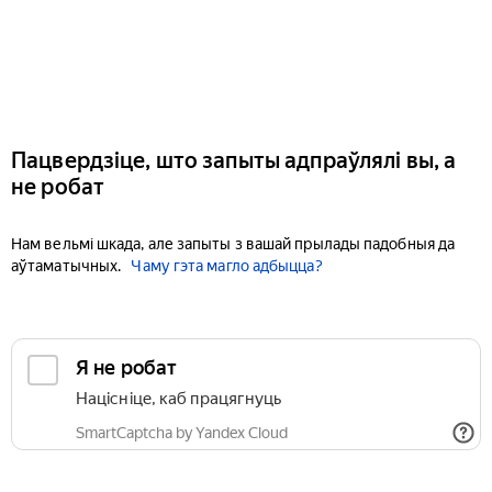
Пацвердзіце, што запыты адпраўлялі вы, а
не робат
Нам вельмі шкада, але запыты з вашай прылады падобныя да
аўтаматычных.
Чаму гэта магло адбыцца?
Я не робат
Націсніце, каб працягнуць
SmartCaptcha by Yandex Cloud