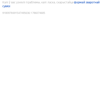
Калі ў вас узніклі праблемы, калі ласка, скарыстайце
формай зваротнай
сувязі
9180978691547495636
:
1786074685