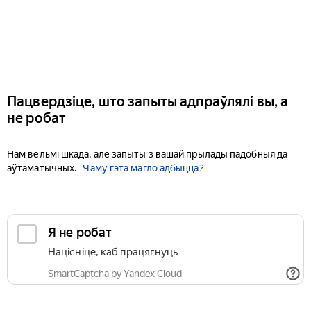
Пацвердзіце, што запыты адпраўлялі вы, а
не робат
Нам вельмі шкада, але запыты з вашай прылады падобныя да
аўтаматычных.
Чаму гэта магло адбыцца?
Я не робат
Націсніце, каб працягнуць
SmartCaptcha by Yandex Cloud