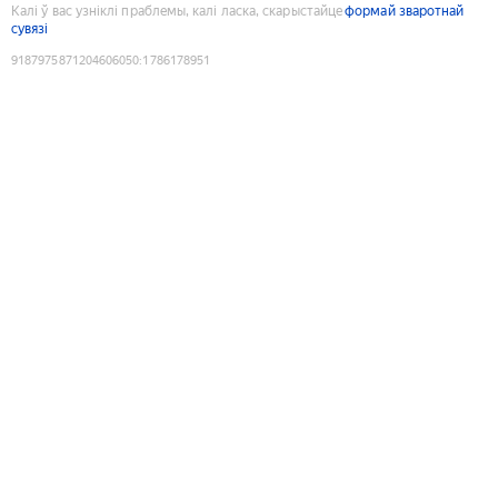
Калі ў вас узніклі праблемы, калі ласка, скарыстайце
формай зваротнай
сувязі
9187975871204606050
:
1786178951