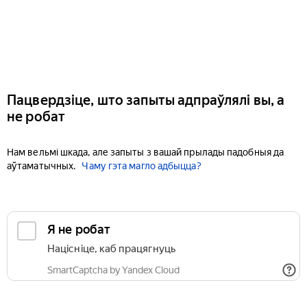
Пацвердзіце, што запыты адпраўлялі вы, а
не робат
Нам вельмі шкада, але запыты з вашай прылады падобныя да
аўтаматычных.
Чаму гэта магло адбыцца?
Я не робат
Націсніце, каб працягнуць
SmartCaptcha by Yandex Cloud