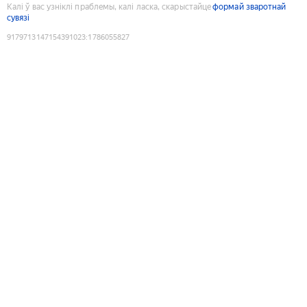
Калі ў вас узніклі праблемы, калі ласка, скарыстайце
формай зваротнай
сувязі
9179713147154391023
:
1786055827