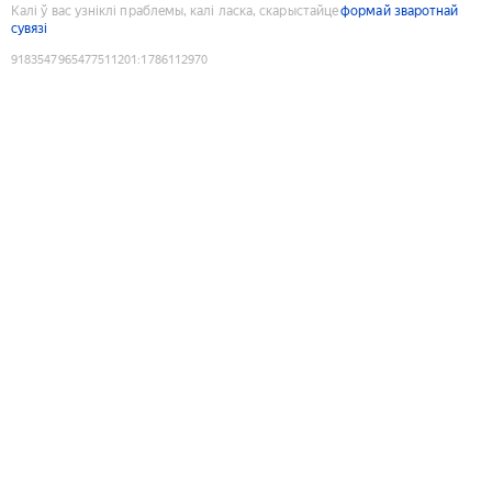
Калі ў вас узніклі праблемы, калі ласка, скарыстайце
формай зваротнай
сувязі
9183547965477511201
:
1786112970