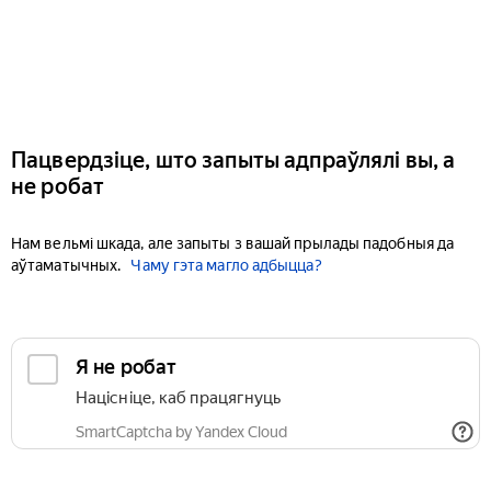
Пацвердзіце, што запыты адпраўлялі вы, а
не робат
Нам вельмі шкада, але запыты з вашай прылады падобныя да
аўтаматычных.
Чаму гэта магло адбыцца?
Я не робат
Націсніце, каб працягнуць
SmartCaptcha by Yandex Cloud