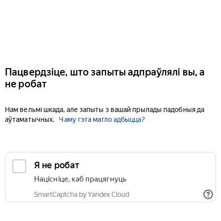
Пацвердзіце, што запыты адпраўлялі вы, а
не робат
Нам вельмі шкада, але запыты з вашай прылады падобныя да
аўтаматычных.
Чаму гэта магло адбыцца?
Я не робат
Націсніце, каб працягнуць
SmartCaptcha by Yandex Cloud