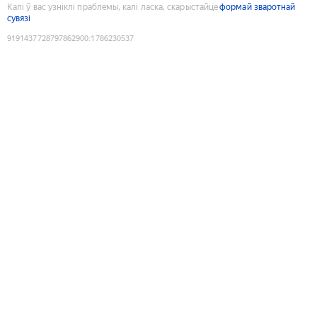
Калі ў вас узніклі праблемы, калі ласка, скарыстайце
формай зваротнай
сувязі
9191437728797862900
:
1786230537