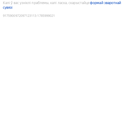
Калі ў вас узніклі праблемы, калі ласка, скарыстайце
формай зваротнай
сувязі
9175900972097123113
:
1785999021