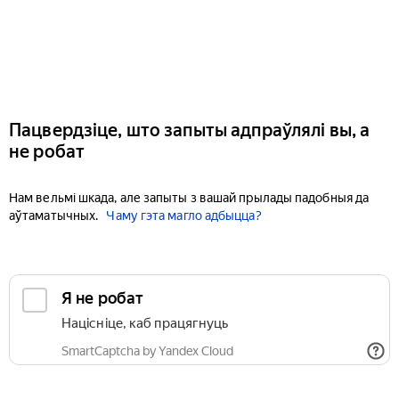
Пацвердзіце, што запыты адпраўлялі вы, а
не робат
Нам вельмі шкада, але запыты з вашай прылады падобныя да
аўтаматычных.
Чаму гэта магло адбыцца?
Я не робат
Націсніце, каб працягнуць
SmartCaptcha by Yandex Cloud