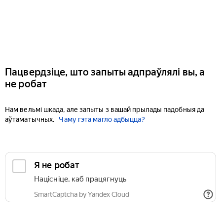
Пацвердзіце, што запыты адпраўлялі вы, а
не робат
Нам вельмі шкада, але запыты з вашай прылады падобныя да
аўтаматычных.
Чаму гэта магло адбыцца?
Я не робат
Націсніце, каб працягнуць
SmartCaptcha by Yandex Cloud