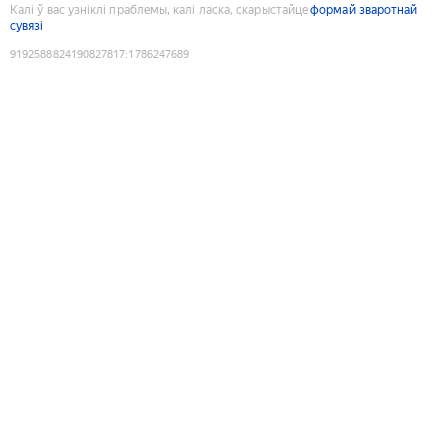
Калі ў вас узніклі праблемы, калі ласка, скарыстайце
формай зваротнай
сувязі
9192588824190827817
:
1786247689