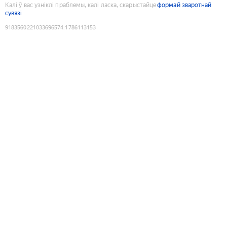
Калі ў вас узніклі праблемы, калі ласка, скарыстайце
формай зваротнай
сувязі
9183560221033696574
:
1786113153