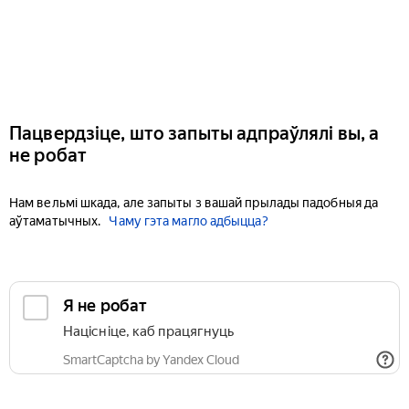
Пацвердзіце, што запыты адпраўлялі вы, а
не робат
Нам вельмі шкада, але запыты з вашай прылады падобныя да
аўтаматычных.
Чаму гэта магло адбыцца?
Я не робат
Націсніце, каб працягнуць
SmartCaptcha by Yandex Cloud