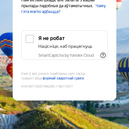
Нам вельмі шкада, але запыты з вашай
прылады падобныя да аўтаматычных.
Чаму
гэта магло адбыцца?
Я не робат
Націсніце, каб працягнуць
SmartCaptcha by Yandex Cloud
Калі ў вас узніклі праблемы, калі ласка,
скарыстайце
формай зваротнай сувязі
9187487730051996285
:
1786171677