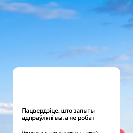
Пацвердзіце, што запыты
адпраўлялі вы, а не робат